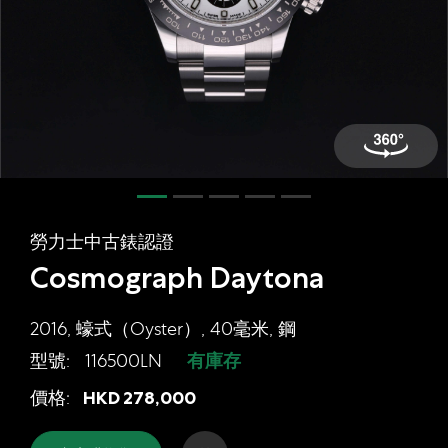
網上商店
中國內地
香港特別行政區
腕表維修
聯絡我們
會員
勞力士中古錶認證
登入
Cosmograph Daytona
註冊
會員尊享
2016, 蠔式（Oyster）, 40毫米, 鋼
型號:
116500LN
有庫存
勞力士中古錶認證 Cosmograph Dayton
價格:
HKD
278,000
简体中文
|
English