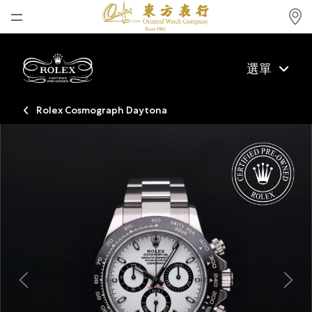
首頁
選單
最新消息
腕表資訊
Rolex Cosmograph Daytona
公司動態
勞力士
勞力士中古錶認證
帝舵表
品牌
店鋪位置
Previous
Next