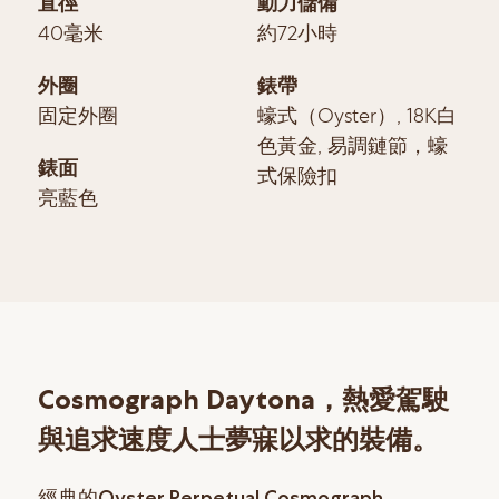
直徑
動力儲備
40毫米
約72小時
外圈
錶帶
固定外圈
蠔式（Oyster）, 18K白
色黃金, 易調鏈節，蠔
錶面
式保險扣
亮藍色
Cosmograph Daytona，熱愛駕駛
與追求速度人士夢寐以求的裝備。
經典的Oyster Perpetual Cosmograph