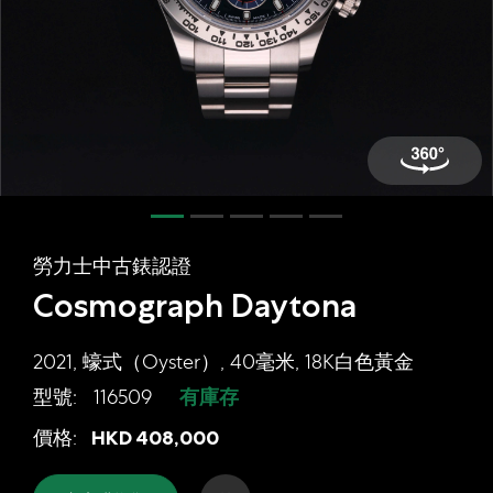
網上商店
中國內地
香港特別行政區
腕表維修
聯絡我們
會員
勞力士中古錶認證
登入
Cosmograph Daytona
註冊
會員尊享
2021, 蠔式（Oyster）, 40毫米, 18K白色黃金
型號:
116509
有庫存
勞力士中古錶認證 Cosmograph Dayto
價格:
HKD
408,000
简体中文
|
English