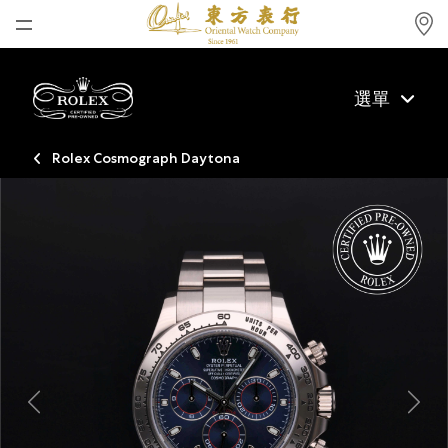
首頁
選單
最新消息
腕表資訊
Rolex Cosmograph Daytona
公司動態
勞力士
勞力士中古錶認證
帝舵表
品牌
店鋪位置
Previous
Next