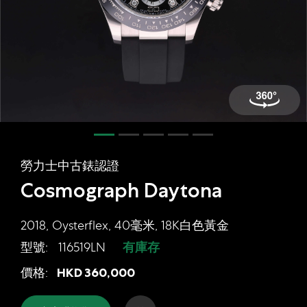
網上商店
中國內地
香港特別行政區
腕表維修
聯絡我們
會員
勞力士中古錶認證
登入
Cosmograph Daytona
註冊
會員尊享
2018, Oysterflex, 40毫米, 18K白色黃金
型號:
116519LN
有庫存
勞力士中古錶認證 Cosmograph Daytona
價格:
HKD
360,000
简体中文
|
English