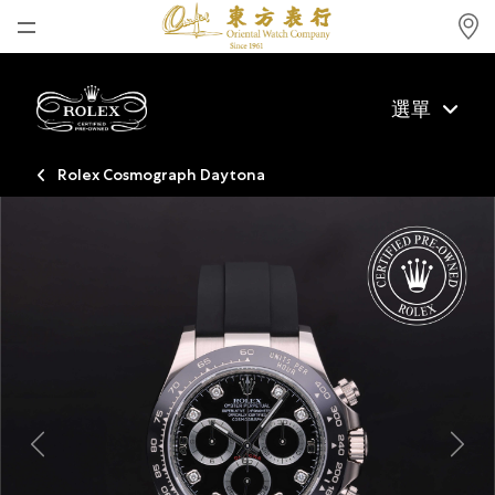
首頁
選單
最新消息
腕表資訊
Rolex Cosmograph Daytona
公司動態
勞力士
勞力士中古錶認證
帝舵表
品牌
店鋪位置
Previous
Next