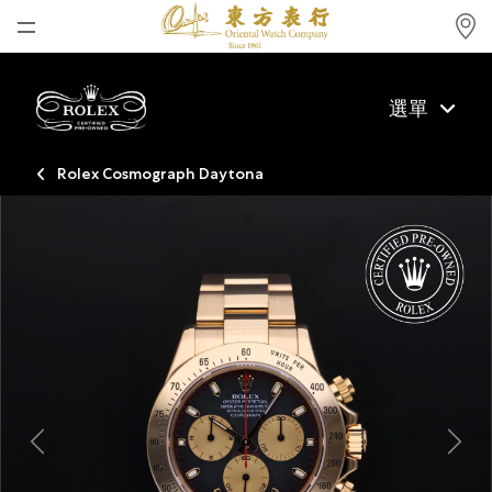
首頁
選單
最新消息
腕表資訊
Rolex Cosmograph Daytona
公司動態
勞力士
勞力士中古錶認證
帝舵表
品牌
店鋪位置
Previous
Next