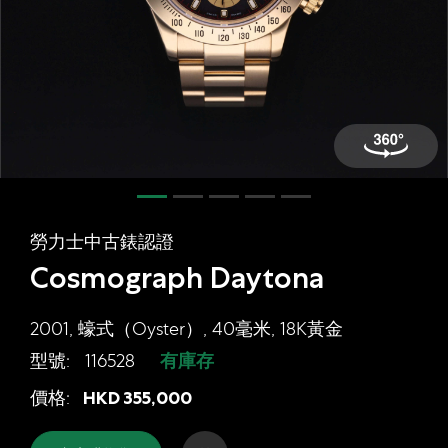
網上商店
中國內地
香港特別行政區
腕表維修
聯絡我們
會員
勞力士中古錶認證
登入
Cosmograph Daytona
註冊
會員尊享
2001, 蠔式（Oyster）, 40毫米, 18K黃金
型號:
116528
有庫存
勞力士中古錶認證 Cosmograph Dayton
價格:
HKD
355,000
简体中文
|
English