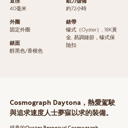
直徑
動力儲備
40毫米
約72小時
外圈
錶帶
固定外圈
蠔式（Oyster）, 18K黃
金, 易調鏈節，蠔式保
錶面
險扣
醇黑色/香檳色
Cosmograph Daytona，熱愛駕駛
與追求速度人士夢寐以求的裝備。
經典的Oyster Perpetual Cosmograph