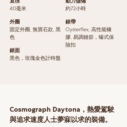
直徑
動力儲備
40毫米
約72小時
外圈
錶帶
固定外圈, 無寶石款, 黑
Oysterflex, 高性能橡
色
膠, 易調鏈節，蠔式保
險扣
錶面
黑色，玫瑰金色計時盤
Cosmograph Daytona，熱愛駕駛
與追求速度人士夢寐以求的裝備。