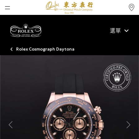
首頁
選單
最新消息
腕表資訊
Rolex Cosmograph Daytona
公司動態
勞力士
勞力士中古錶認證
帝舵表
品牌
店鋪位置
Previous
Next