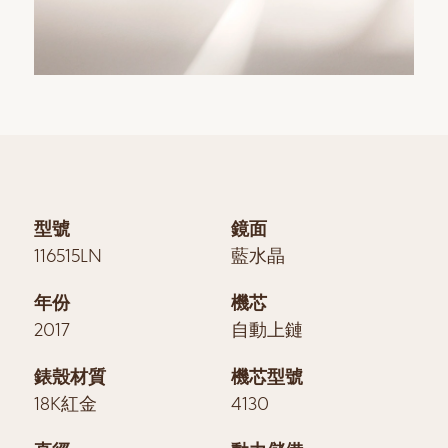
型號
鏡面
116515LN
藍水晶
年份
機芯
2017
自動上鏈
錶殼材質
機芯型號
18K紅金
4130