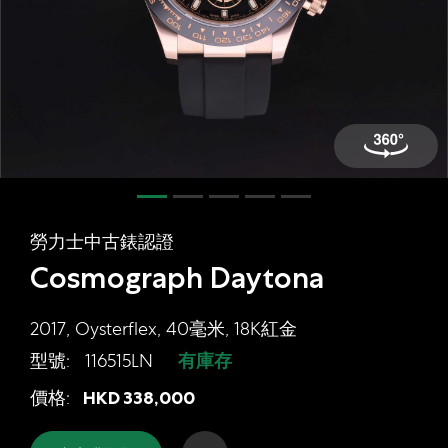
網上商店
中國內地
香港特別行政區
腕表維修
聯絡我們
會員
勞力士中古錶認證
登入
Cosmograph Daytona
註冊
會員尊享
2017, Oysterflex, 40毫米, 18K紅金
型號:
116515LN
有庫存
勞力士中古錶認證 Cosmograph Daytona,
價格:
HKD
338,000
简体中文
|
English