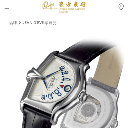
首頁
品牌
JEAN D'EVE 珍達斐
最新消息
腕表資訊
公司動態
勞力士
勞力士中古錶認證
帝舵表
品牌
店鋪位置