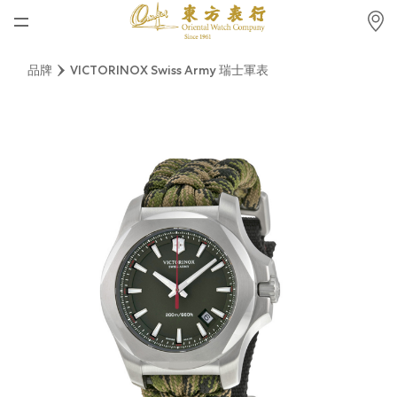
首頁
品牌
VICTORINOX Swiss Army 瑞士軍表
最新消息
腕表資訊
公司動態
勞力士
勞力士中古錶認證
帝舵表
品牌
店鋪位置