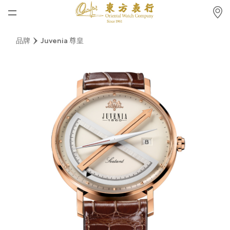
首頁
品牌
Juvenia 尊皇
最新消息
腕表資訊
公司動態
勞力士
勞力士中古錶認證
帝舵表
品牌
店鋪位置