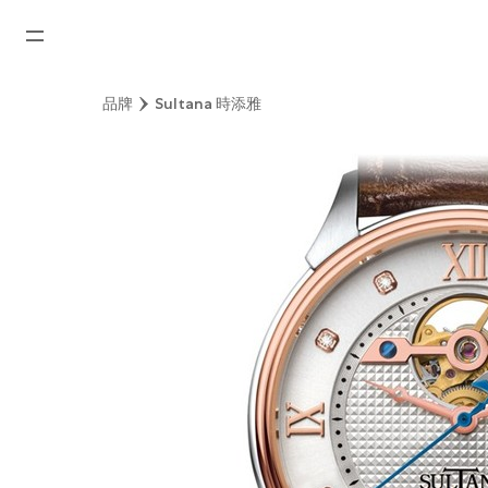
首頁
品牌
Sultana 時添雅
最新消息
腕表資訊
公司動態
勞力士
勞力士中古錶認證
帝舵表
品牌
店鋪位置