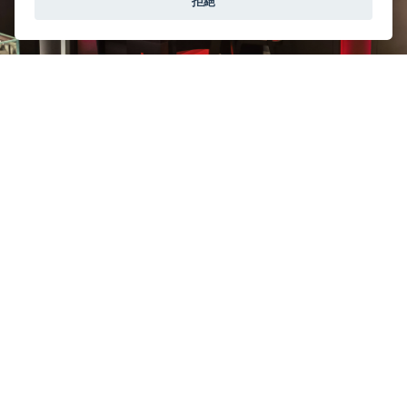
拒絕
在店铺的品牌
Tudor
帝舵表
© 2026 Oriental Watch Company Limited.
All Rights Reserved.