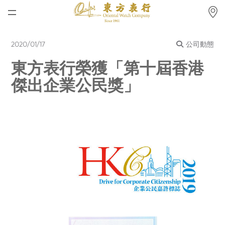
首頁
2020/01/17
公司動態
最新消息
東方表行榮獲「第十屆香港
腕表資訊
傑出企業公民獎」
公司動態
勞力士
勞力士中古錶認證
帝舵表
品牌
店鋪位置