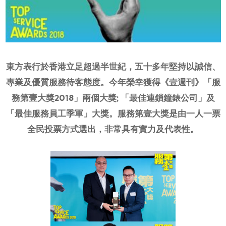
網上商店
中國內地
香港特別行政區
腕表維修
東方表行於香港立足超過半世紀，五十多年堅持以誠信、
專業及優質服務待客態度。今年榮幸獲得《壹週刊》「服
聯絡我們
務第壹大獎2018」兩個大獎; 「最佳連鎖鐘錶公司」及
會員
「最佳服務員工季軍」大獎。服務第壹大獎是由一人一票
登入
全民投票方式選出，非常具有實力及代表性。
註冊
會員尊享
简体中文
|
English