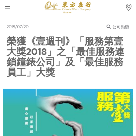
首頁
2018/07/20
公司動態
最新消息
榮獲《壹週刊》「服務第壹
腕表資訊
大獎2018」之「最佳服務連
公司動態
鎖鐘錶公司」及「最佳服務
員工」大獎
勞力士
勞力士中古錶認證
帝舵表
品牌
店鋪位置