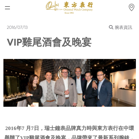
首頁
2016/07/13
腕表資訊
最新消息
VIP雞尾酒會及晚宴
腕表資訊
公司動態
勞力士
勞力士中古錶認證
帝舵表
品牌
店鋪位置
2016年7 月7日，瑞士鐘表品牌真力時與東方表行在中環
舉辦了VIP雞尾酒會及晚宴，品牌帶來了最新系列腕錶，