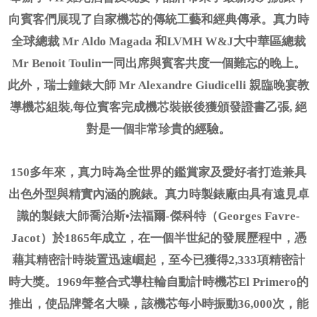
網上商店
向賓客們展現了自家機芯的傳統工藝和經典傳承。真力時
中國內地
全球總裁 Mr Aldo Magada 和LVMH W&J大中華區總裁
香港特別行政區
Mr Benoit Toulin一同出席與賓客共度一個難忘的晚上。
此外，瑞士鐘錶大師 Mr Alexandre Giudicelli 親臨晚宴教
腕表維修
導機芯組裝,每位賓客完成機芯裝嵌後獲頒發證書乙張, 絕
聯絡我們
對是一個非常珍貴的經驗。
會員
150多年來，真力時為全世界的鑑賞家及愛好者打造兼具
登入
出色外型與精實內涵的腕錶。真力時製錶廠由具有遠見卓
註冊
識的製錶大師喬治斯•法福爾-傑科特（Georges Favre-
會員尊享
Jacot）於1865年成立，在一個半世紀的發展歷程中，憑
藉其精密計時裝置迅速崛起，至今已獲得2,333項精密計
時大獎。1969年整合式導柱輪自動計時機芯El Primero的
简体中文
|
English
推出，使品牌聲名大噪，該機芯每小時振動36,000次，能