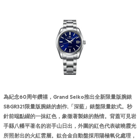
為紀念60周年鑽禧，Grand Seiko推出全新限量版腕錶
SBGR321限量版腕錶的創作,「深藍」錶盤限量款式。秒
針前端點綴的一抹紅色，象徵著製錶的熱情。背蓋可見岩
手縣八幡平著名的岩手山日出，外圍的紅色代表破曉霞光
所照射出的火紅雲層。鈦合金自動盤採用陽極氧化處理，