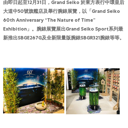
網上商店
由即日起至12月31日，Grand Seiko 於東方表行中環皇后
大道中50號旗艦店及舉行腕錶展覽，以「Grand Seiko
中國內地
60th Anniversary “The Nature of Time”
香港特別行政區
Exhibition」。腕錶展覽
展出
Grand Seiko Sport系列最
腕表維修
新推出SBGE267G及全新限量版腕錶SBGR321
腕錶等等。
聯絡我們
會員
登入
註冊
會員尊享
简体中文
|
English