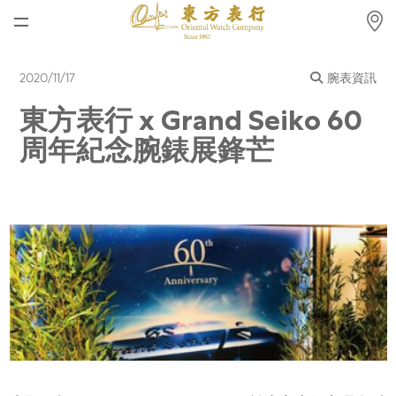
首頁
2020/11/17
腕表資訊
最新消息
東方表行 x Grand Seiko 60
腕表資訊
周年紀念腕錶展鋒芒
公司動態
勞力士
勞力士中古錶認證
帝舵表
品牌
店鋪位置