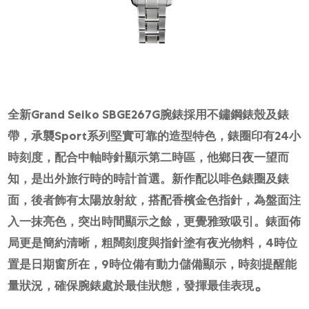
全新Grand Seiko SBGE267G腕錶採用不鏽鋼錶殼及錶
帶，承襲Sport系列堅實可靠的造型特色，錶圈印有24小
時刻度，配合中軸時針顯示第二時區，他鄉日夜一望而
知，是出外旅行時的時計首選。新作配以啡色錶圈及錶
面，後者飾有太陽放射紋，搭配香檳金色指針，為盤面注
入一抹亮色，突出時間顯示之餘，更覺雅致吸引。錶面佈
局更是簡約清晰，粗闊刻度與指針塗有夜光物料，4時位
置是日期窗所在，9時位備有動力儲備顯示，時刻提醒能
。
量狀況，確保腕錶處於最佳狀態，發揮最佳表現