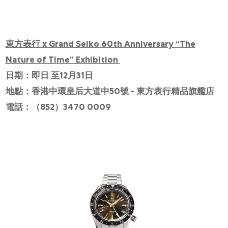
東方表行
x Grand Seiko 60th Anniversary “The
Nature of Time” Exhibition
日期：即日
至
12
月
3
1
日
地點：香港中環皇后大道中
50
號
-
東方表行精品旗艦店
電話：（
852
）
3470 0009