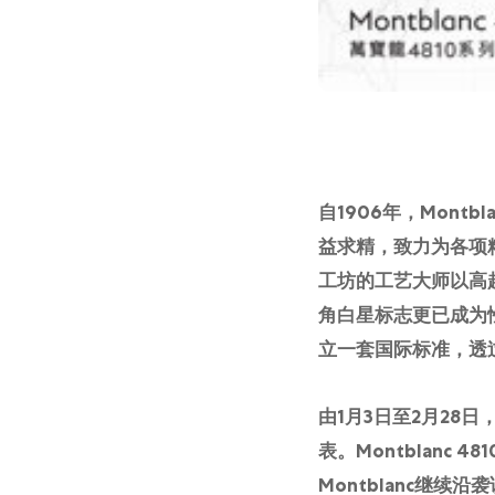
网上商店
中国内地
香港特别行政区
腕表维修
联络我们
自1906年，Mon
益求精，致力为各项
会员
工坊的工艺大师以高超
登入
角白星标志更已成为性
注册
立一套国际标准，透
会员尊享
由1月3日至2月28日
表。Montblanc
Montblanc继