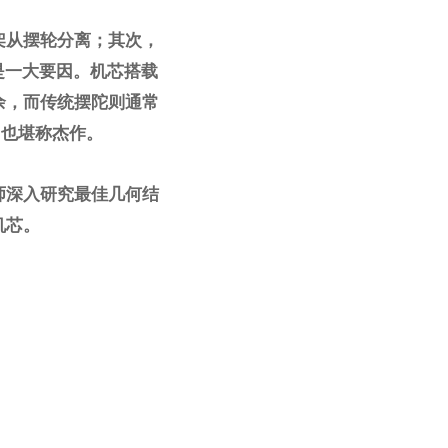
架从摆轮分离；其次，
是一大要因。机芯搭载
余，而传统摆陀则通常
，也堪称杰作。
师深入研究最佳几何结
机芯。