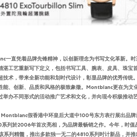
tblanc一直凭着品牌先锋精神，以创新理念为书写文化革新。
精湛工艺重新写下定义，包括书写工具、腕表、皮具、珠宝
技术，带来全新功能和划时代设计，彰显品牌的优秀传统。经典
能、创新、品质和风格的极致象徵。Montblanc更在为
过举办不同形式的活动推广艺术和文化，并向现今积极推动
，Montblanc假香港中环皇后大道中100号东方表行展出品牌
 4810系列於2006年首次亮相，为品牌最畅销之作。今年，时值
繁體中文
|
English
续沿袭该系列精髓，推出多款独一无二的4810系列时计新品，并