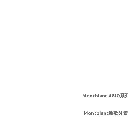
Montblanc 48
Montblanc新